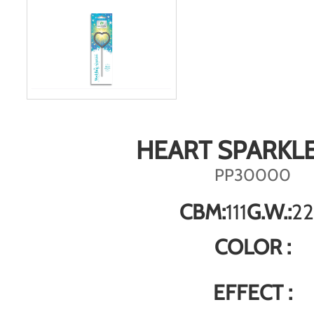
HEART SPARKLE
PP30000
CBM:
111
G.W.:
22
COLOR :
EFFECT :