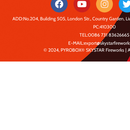
ADD:No.204, Building 505, London Str., Country Garden, 
PC:410300
TEL:0086 731 83626665
E-MAIL:export@skystarfirewor
© 2024, PYROBOX® SKYSTAR Fireworks | Al