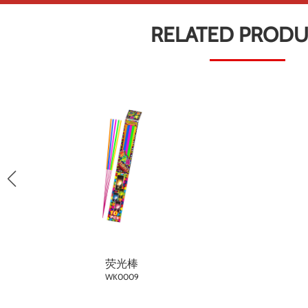
RELATED PROD
荧光棒
WK0009