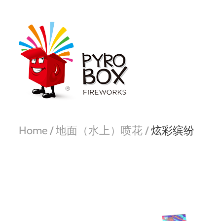
Home /
地面（水上）喷花 /
炫彩缤纷