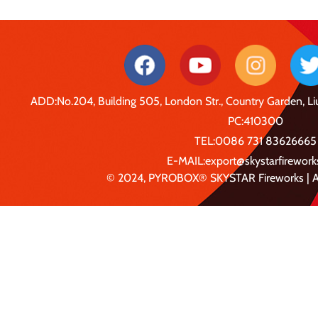
ADD:No.204, Building 505, London Str., Country Garden, 
PC:410300
TEL:0086 731 83626665
E-MAIL:export@skystarfirewor
© 2024, PYROBOX® SKYSTAR Fireworks | Al