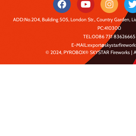
ADD:No.204, Building 505, London Str., Country Garden, 
PC:410300
TEL:0086 731 83626665
E-MAIL:export@skystarfirewor
© 2024, PYROBOX® SKYSTAR Fireworks | Al