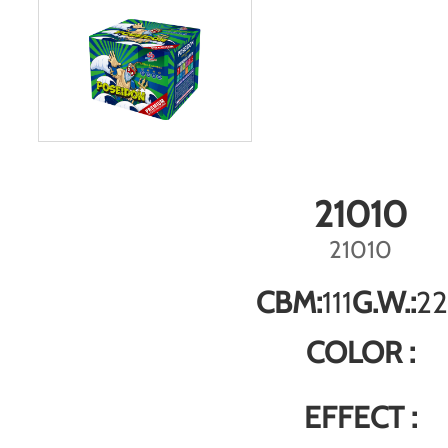
21010
21010
CBM:
111
G.W.:
22
COLOR :
EFFECT :